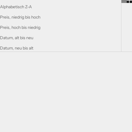
Alphabetisch Z-A
Preis, niedrig bis hoch
Preis, hoch bis niedrig
Datum, alt bis neu
Datum, neu bis alt
In den Warenkorb legen
In den Warenkorb legen
GESCHENKSET SUPREMACY
GESCHENKSET 9 AM DIVE