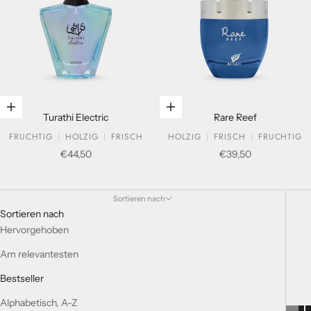
In den Warenkorb legen
In den Warenkorb legen
Turathi Electric
Rare Reef
FRUCHTIG
HOLZIG
FRISCH
HOLZIG
FRISCH
FRUCHTIG
Verkaufspreis
Verkaufspreis
€44,50
€39,50
GESCHENKSETS
Sortieren nach
Sortieren nach
Hervorgehoben
Am relevantesten
Bestseller
Alphabetisch, A-Z