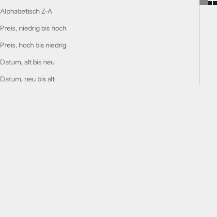
Alphabetisch Z-A
Preis, niedrig bis hoch
Preis, hoch bis niedrig
Datum, alt bis neu
Datum, neu bis alt
In den Warenkorb legen
In den Warenkorb legen
MYSTIQUE BOUQUET
HISTORIC DORIA