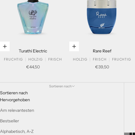
In den Warenkorb legen
In den Warenkorb legen
Turathi Electric
Rare Reef
FRUCHTIG
HOLZIG
FRISCH
HOLZIG
FRISCH
FRUCHTIG
Verkaufspreis
Verkaufspreis
€44,50
€39,50
Für Damen
Sortieren nach
Sortieren nach
Hervorgehoben
Am relevantesten
Bestseller
Alphabetisch, A-Z