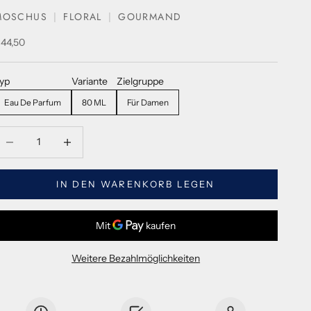
MOSCHUS
FLORAL
GOURMAND
erkaufspreis
44,50
yp
Variante
Zielgruppe
Eau De Parfum
80 ML
Für Damen
enge verringern
Menge verringern
IN DEN WARENKORB LEGEN
Weitere Bezahlmöglichkeiten