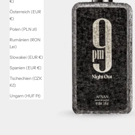
€)
Österreich (EUR
€)
Polen (PLN zł)
Rumänien (RON
Lei)
Slowakei (EUR €)
Spanien (EUR €)
Tschechien (CZK
Kč)
Ungarn (HUF Ft)