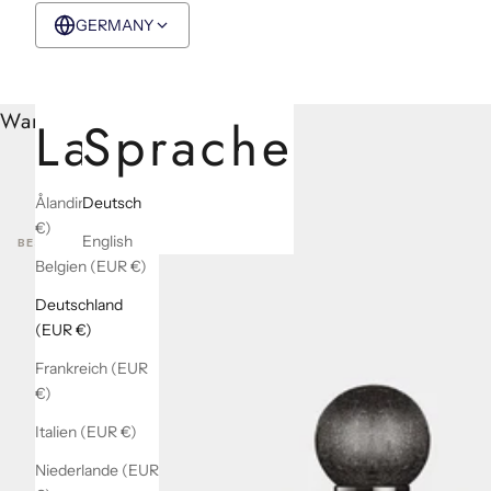
GERMANY
EUR €
Deutsch
Warenkorb
Land
Sprache
Ålandinseln (EUR
Deutsch
€)
English
BEST SELLERS
Belgien (EUR €)
Deutschland
(EUR €)
Frankreich (EUR
€)
Italien (EUR €)
Niederlande (EUR