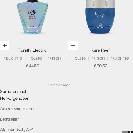
In den Warenkorb legen
In den Warenkorb legen
Turathi Electric
Rare Reef
FRUCHTIG
HOLZIG
FRISCH
HOLZIG
FRISCH
FRUCHTIG
Verkaufspreis
Verkaufspreis
€44,50
€39,50
BOUQUET COLLECTION
Sortieren nach
Sortieren nach
Hervorgehoben
Am relevantesten
Bestseller
Alphabetisch, A-Z