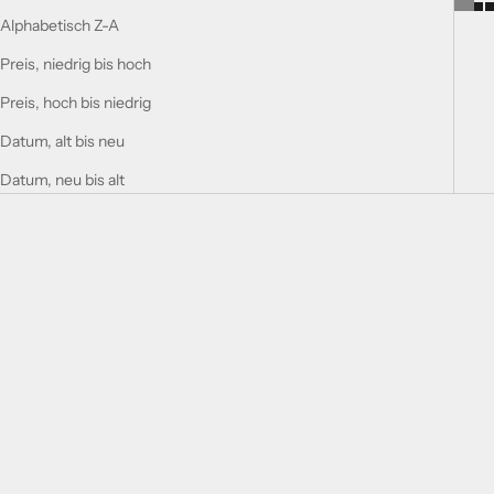
Alphabetisch Z-A
Preis, niedrig bis hoch
Preis, hoch bis niedrig
Datum, alt bis neu
Datum, neu bis alt
In den Warenkorb legen
In den Warenkorb legen
DELICIOUS BOUQUET
CHERRY BOUQUET