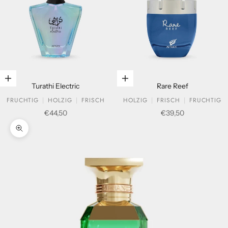
In den Warenkorb legen
In den Warenkorb legen
Turathi Electric
Rare Reef
FRUCHTIG
HOLZIG
FRISCH
HOLZIG
FRISCH
FRUCHTIG
Verkaufspreis
Verkaufspreis
€44,50
€39,50
Bild vergrößern