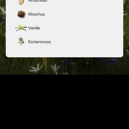
Ambroxan
Moschus
Vanille
Eichenmoos