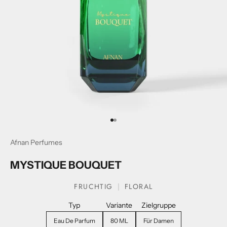
Gehe zum Artikel1
Gehe zum Artikel2
Afnan Perfumes
MYSTIQUE BOUQUET
FRUCHTIG
FLORAL
Typ
Variante
Zielgruppe
Eau De Parfum
80 ML
Für Damen