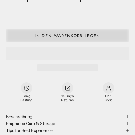
Menge verringern
Menge ve
IN DEN WARENKORB LEGEN
Long
14 Days
Non
Lasting
Returns
Toxic
Beschreibung
Fragrance Care & Storage
Tips for Best Experience