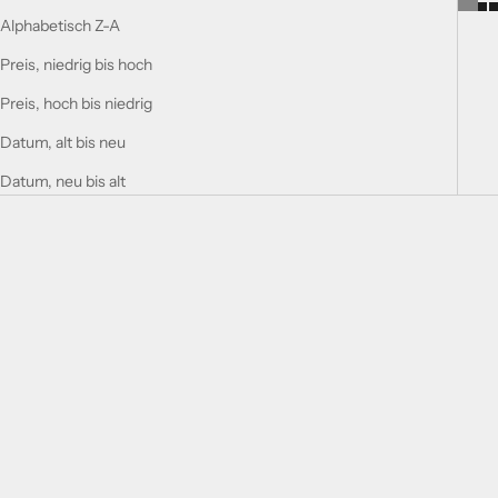
Alphabetisch Z-A
Preis, niedrig bis hoch
Preis, hoch bis niedrig
Datum, alt bis neu
Datum, neu bis alt
In den Warenkorb legen
In den Warenkorb legen
Turathi Electric
TURATHI BROWN HOMME