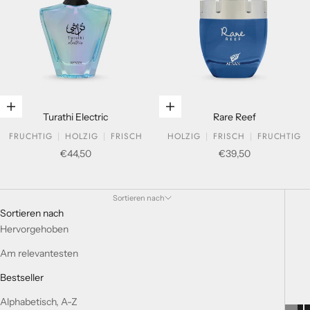
In den Warenkorb legen
In den Warenkorb legen
Turathi Electric
Rare Reef
FRUCHTIG
HOLZIG
FRISCH
HOLZIG
FRISCH
FRUCHTIG
Verkaufspreis
Verkaufspreis
€44,50
€39,50
TURATHI COLLECTION
Sortieren nach
Sortieren nach
Hervorgehoben
Am relevantesten
Bestseller
Alphabetisch, A-Z