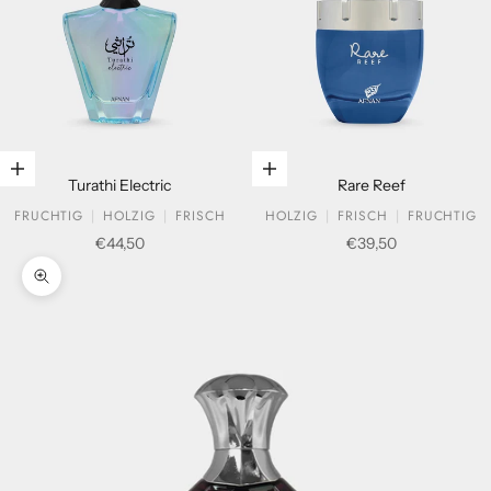
In den Warenkorb legen
In den Warenkorb legen
Turathi Electric
Rare Reef
FRUCHTIG
HOLZIG
FRISCH
HOLZIG
FRISCH
FRUCHTIG
Verkaufspreis
Verkaufspreis
€44,50
€39,50
Bild vergrößern