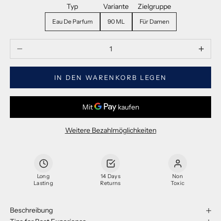
Typ
Variante
Zielgruppe
Eau De Parfum
90 ML
Für Damen
Menge verringern
Menge ve
IN DEN WARENKORB LEGEN
Weitere Bezahlmöglichkeiten
Long
14 Days
Non
Lasting
Returns
Toxic
Beschreibung