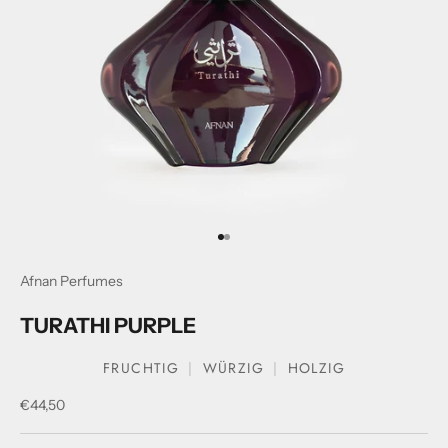
Gehe zum Artikel1
Gehe zum Artikel2
Afnan Perfumes
TURATHI PURPLE
FRUCHTIG
WÜRZIG
HOLZIG
Verkaufspreis
€44,50