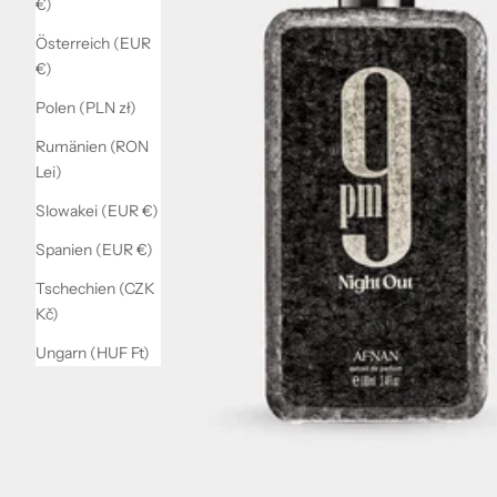
€)
Österreich (EUR
€)
Polen (PLN zł)
Rumänien (RON
Lei)
Slowakei (EUR €)
Spanien (EUR €)
Tschechien (CZK
Kč)
Ungarn (HUF Ft)