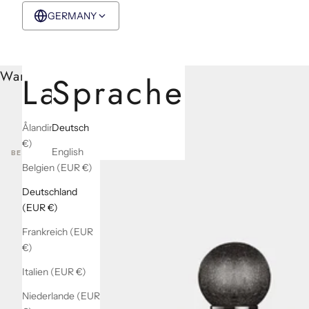
GERMANY
EUR €
Deutsch
Warenkorb
Land
Sprache
Ålandinseln (EUR
Deutsch
€)
English
BEST SELLERS
Belgien (EUR €)
Deutschland
(EUR €)
Frankreich (EUR
€)
Italien (EUR €)
Niederlande (EUR