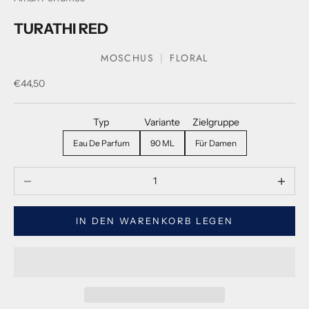
TURATHI RED
MOSCHUS
FLORAL
Verkaufspreis
€44,50
Typ
Variante
Zielgruppe
Eau De Parfum
90 ML
Für Damen
Menge verringern
Menge ve
IN DEN WARENKORB LEGEN