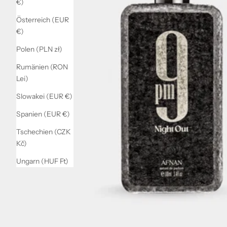
€)
Österreich (EUR
€)
Polen (PLN zł)
Rumänien (RON
Lei)
Slowakei (EUR €)
Spanien (EUR €)
Tschechien (CZK
Kč)
Ungarn (HUF Ft)