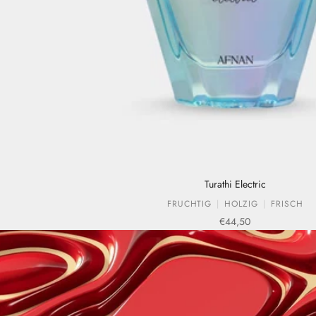
Turathi Electric
FRUCHTIG
HOLZIG
FRISCH
Verkaufspreis
€44,50