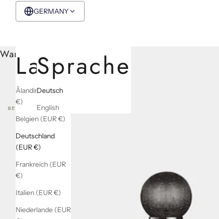
GERMANY
EUR €
Deutsch
Warenkorb
Land
Sprache
Ålandinseln (EUR
Deutsch
€)
English
BEST SELLERS
Belgien (EUR €)
Deutschland
(EUR €)
Frankreich (EUR
€)
Italien (EUR €)
Niederlande (EUR