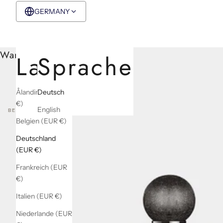
GERMANY
EUR €
Deutsch
Warenkorb
Land
Sprache
Ålandinseln (EUR
Deutsch
€)
English
BEST SELLERS
Belgien (EUR €)
Deutschland
(EUR €)
Frankreich (EUR
€)
Italien (EUR €)
Niederlande (EUR