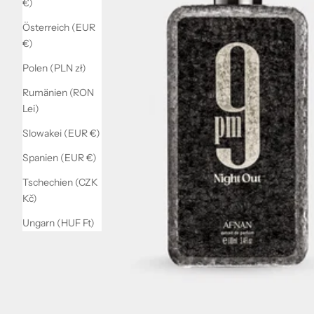
€)
Österreich (EUR
€)
Polen (PLN zł)
Rumänien (RON
Lei)
Slowakei (EUR €)
Spanien (EUR €)
Tschechien (CZK
Kč)
Ungarn (HUF Ft)