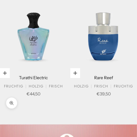
In den Warenkorb legen
In den Warenkorb legen
Turathi Electric
Rare Reef
FRUCHTIG
HOLZIG
FRISCH
HOLZIG
FRISCH
FRUCHTIG
Verkaufspreis
Verkaufspreis
€44,50
€39,50
Bild vergrößern