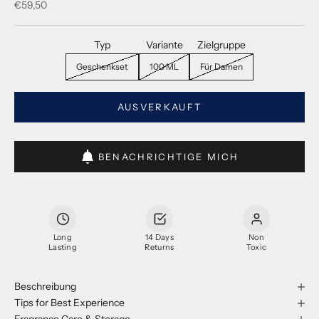
Verkaufspreis
€59,50
Typ
Variante
Zielgruppe
Geschenkset
100 ML
Für Damen
AUSVERKAUFT
BENACHRICHTIGE MICH
Long
14 Days
Non
Lasting
Returns
Toxic
Beschreibung
Tips for Best Experience