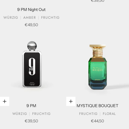
Verkaufspreis
€39,50
9 PM Night Out
WÜRZIG
AMBER
FRUCHTIG
Verkaufspreis
€49,50
In den Warenkorb legen
In den Warenkorb legen
9 PM
MYSTIQUE BOUQUET
WÜRZIG
FRUCHTIG
FRUCHTIG
FLORAL
Verkaufspreis
Verkaufspreis
€39,50
€44,50