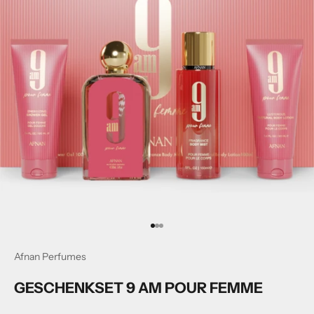
Gehe zum Artikel1
Gehe zum Artikel2
Gehe zum Artikel3
Afnan Perfumes
GESCHENKSET 9 AM POUR FEMME