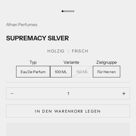
Gehe zum Artikel1
Gehe zum Artikel2
Gehe zum Artikel3
Gehe zum Artikel4
Gehe zum Artikel5
Gehe zum Artikel6
Gehe zum Artikel7
Afnan Perfumes
SUPREMACY SILVER
HOLZIG
FRISCH
Typ
Variante
Zielgruppe
Eau De Parfum
100 ML
150 ML
Für Herren
Menge verringern
Menge ve
IN DEN WARENKORB LEGEN