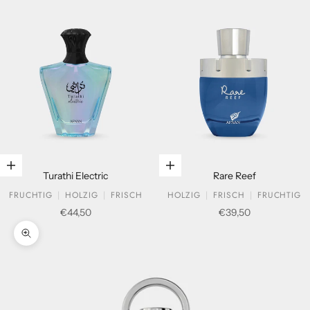
In den Warenkorb legen
In den Warenkorb legen
Turathi Electric
Rare Reef
FRUCHTIG
HOLZIG
FRISCH
HOLZIG
FRISCH
FRUCHTIG
Verkaufspreis
Verkaufspreis
€44,50
€39,50
Bild vergrößern