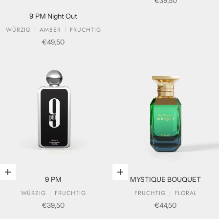
Verkaufspreis
€39,50
9 PM Night Out
WÜRZIG
AMBER
FRUCHTIG
Verkaufspreis
€49,50
In den Warenkorb legen
In den Warenkorb legen
9 PM
MYSTIQUE BOUQUET
WÜRZIG
FRUCHTIG
FRUCHTIG
FLORAL
Verkaufspreis
Verkaufspreis
€39,50
€44,50