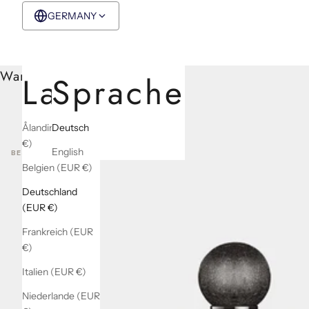
GERMANY
EUR €
Deutsch
Warenkorb
Land
Sprache
Ålandinseln (EUR
Deutsch
€)
English
BEST SELLERS
Belgien (EUR €)
Deutschland
(EUR €)
Frankreich (EUR
€)
Italien (EUR €)
Niederlande (EUR