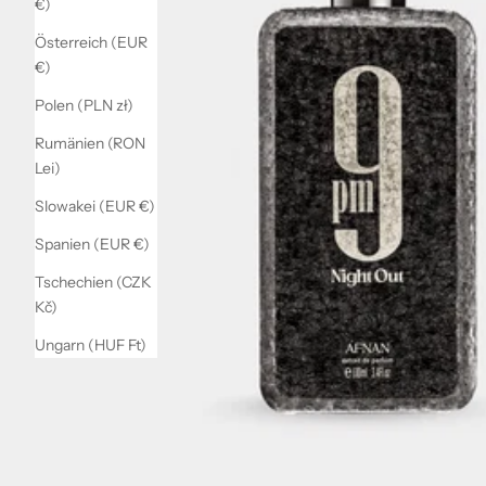
€)
Österreich (EUR
€)
Polen (PLN zł)
Rumänien (RON
Lei)
Slowakei (EUR €)
Spanien (EUR €)
Tschechien (CZK
Kč)
Ungarn (HUF Ft)