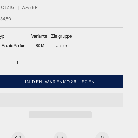
HOLZIG
AMBER
erkaufspreis
54,50
yp
Variante
Zielgruppe
Eau de Parfum
80 ML
Unisex
enge verringern
Menge verringern
IN DEN WARENKORB LEGEN