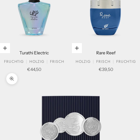
In den Warenkorb legen
In den Warenkorb legen
Turathi Electric
Rare Reef
FRUCHTIG
HOLZIG
FRISCH
HOLZIG
FRISCH
FRUCHTIG
Verkaufspreis
Verkaufspreis
€44,50
€39,50
Bild vergrößern