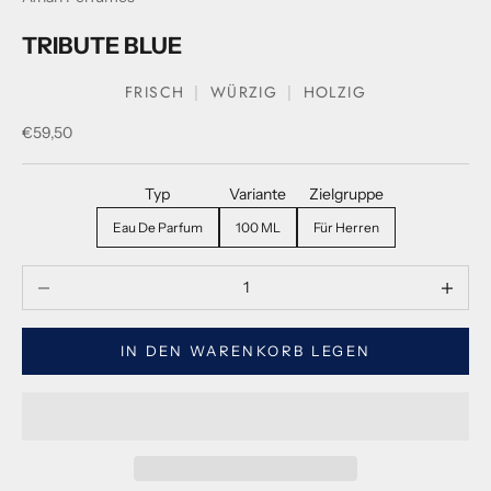
TRIBUTE BLUE
FRISCH
WÜRZIG
HOLZIG
Verkaufspreis
€59,50
Typ
Variante
Zielgruppe
Eau De Parfum
100 ML
Für Herren
Menge verringern
Menge ve
IN DEN WARENKORB LEGEN