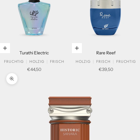
In den Warenkorb legen
In den Warenkorb legen
Turathi Electric
Rare Reef
FRUCHTIG
HOLZIG
FRISCH
HOLZIG
FRISCH
FRUCHTIG
Verkaufspreis
Verkaufspreis
€44,50
€39,50
Bild vergrößern