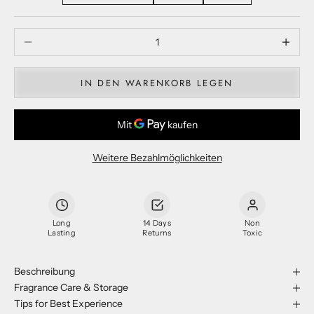
Menge verringern
Menge ve
IN DEN WARENKORB LEGEN
Weitere Bezahlmöglichkeiten
Long
14 Days
Non
Lasting
Returns
Toxic
Beschreibung
Fragrance Care & Storage
Tips for Best Experience