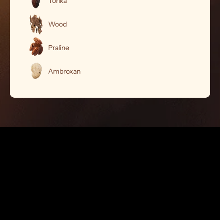
Tonka
Wood
Praline
Ambroxan